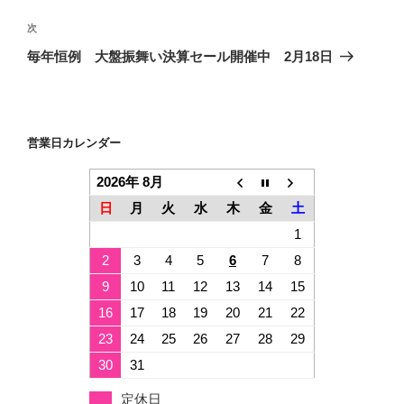
ナ
投
ビ
稿
次
次
ゲ
の
毎年恒例 大盤振舞い決算セール開催中 2月18日
投
ー
稿
シ
ョ
営業日カレンダー
ン
2026年 8月
日
月
火
水
木
金
土
1
2
3
4
5
6
7
8
9
10
11
12
13
14
15
16
17
18
19
20
21
22
23
24
25
26
27
28
29
30
31
定休日