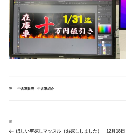
カ
中古車販売 中古車紹介
テ
ゴ
リ
ー
投
前
前
稿
の
ほしい車探しマッスル（お探ししました） 12月18日