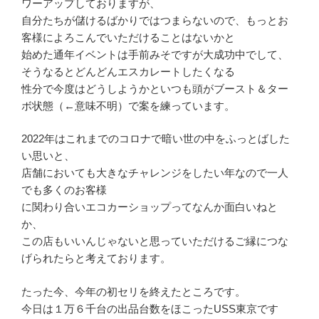
ワーアップしておりますが、
自分たちが儲けるばかりではつまらないので、もっとお
客様によろこんでいただけることはないかと
始めた通年イベントは手前みそですが大成功中でして、
そうなるとどんどんエスカレートしたくなる
性分で今度はどうしようかといつも頭がブースト＆ター
ボ状態（←意味不明）で案を練っています。
2022年はこれまでのコロナで暗い世の中をふっとばした
い思いと、
店舗においても大きなチャレンジをしたい年なので一人
でも多くのお客様
に関わり合いエコカーショップってなんか面白いねと
か、
この店もいいんじゃないと思っていただけるご縁につな
げられたらと考えております。
たった今、今年の初セリを終えたところです。
今日は１万６千台の出品台数をほこったUSS東京です