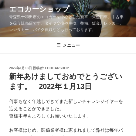
コ
エコカーショップ
ン
青森県十和田市のエコカーを中心とした新車、未使用車、中古車
テ
を扱う販売店です。タイヤ交換や車検、整備、鈑金、レッカー、
ン
レンタカー、バイク買取なども行っております。
ツ
へ
メニュー
ス
キ
ッ
投
2022年1月13日
投稿者:
ECOCARSHOP
プ
稿
新年あけましておめでとうござい
日:
ます。 2022年１月13日
何事もなく年越しできてまた新しいチャレンジイヤーを
迎えることができました。
皆様本年もよろしくお願いいたします。
お客様はじめ、関係業者様に恵まれまして弊社は毎年パ