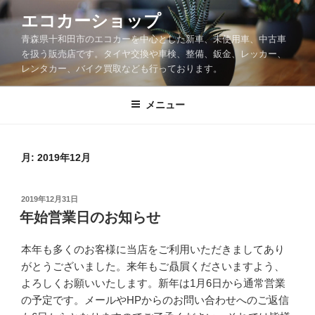
コ
エコカーショップ
ン
青森県十和田市のエコカーを中心とした新車、未使用車、中古車
テ
を扱う販売店です。タイヤ交換や車検、整備、鈑金、レッカー、
ン
レンタカー、バイク買取なども行っております。
ツ
へ
メニュー
ス
キ
ッ
月:
2019年12月
プ
投
2019年12月31日
稿
年始営業日のお知らせ
日:
本年も多くのお客様に当店をご利用いただきましてあり
がとうございました。来年もご贔屓くださいますよう、
よろしくお願いいたします。新年は1月6日から通常営業
の予定です。メールやHPからのお問い合わせへのご返信