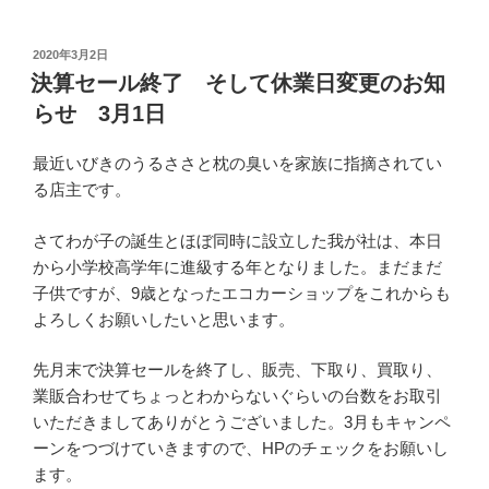
投
2020年3月2日
稿
決算セール終了 そして休業日変更のお知
日:
らせ 3月1日
最近いびきのうるささと枕の臭いを家族に指摘されてい
る店主です。
さてわが子の誕生とほぼ同時に設立した我が社は、本日
から小学校高学年に進級する年となりました。まだまだ
子供ですが、9歳となったエコカーショップをこれからも
よろしくお願いしたいと思います。
先月末で決算セールを終了し、販売、下取り、買取り、
業販合わせてちょっとわからないぐらいの台数をお取引
いただきましてありがとうございました。3月もキャンペ
ーンをつづけていきますので、HPのチェックをお願いし
ます。