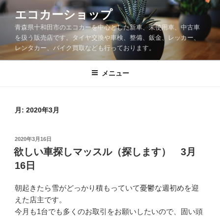
コ
エコカーショップ
ン
青森県十和田市のエコカーを中心とした新車、未使用車、中古車
テ
を扱う販売店です。タイヤ交換や車検、整備、鈑金、レッカー、
ン
レンタカー、バイク買取なども行っております。
ツ
へ
メニュー
ス
キ
ッ
月:
2020年3月
プ
投
2020年3月16日
稿
欲しい車探しマッスル（探します） 3月
日:
16日
朝起きたら雪がどっかり積もっていて憂鬱な週初めを迎
えた店主です。
今月も1台でも多くのお取引をお願いしたいので、固い頭