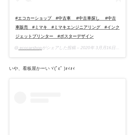
#エコカーショップ #中古車 #中古車探し #中古
車販売 #ミマキ #ミマキエンジニアリング #インク
ジェットプリンター #ポスターデザイン
@
ecocarshop
がシェアした投稿 –
2020年 3月月16日午前1時32分PDT
いや、看板屋かーいヾ(ﾟεﾟ )ｫｨｫｨ